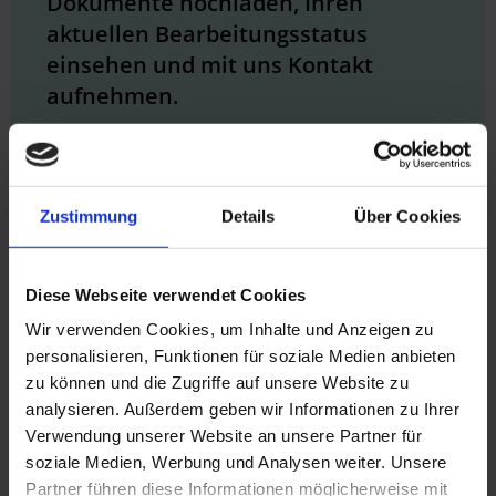
Dokumente hochladen, Ihren
aktuellen Bearbeitungsstatus
einsehen und mit uns Kontakt
aufnehmen.
Zum Leistungsportal
Bitte halten Ihre Auftragsnummer (KT5xxxxx)
sowie Ihr individuelles Passwort bereit.
Zustimmung
Details
Über Cookies
Diese Webseite verwendet Cookies
Bitte gestatten Sie uns hier einen Hinweis:
Wir verwenden Cookies, um Inhalte und Anzeigen zu
personalisieren, Funktionen für soziale Medien anbieten
Laut § 651 r BGB kann die Erstattung fälliger Beträge erst
zu können und die Zugriffe auf unsere Website zu
nach Ablauf des Jahres (01.11. - 31.10.) in dem der
analysieren. Außerdem geben wir Informationen zu Ihrer
Versicherungsfall eingetreten ist erfolgen.
Verwendung unserer Website an unsere Partner für
soziale Medien, Werbung und Analysen weiter. Unsere
Durch den bestehenden Versicherungsschutz zur
Partner führen diese Informationen möglicherweise mit